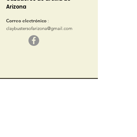
Arizona
Correo electrónico
:
claybustersofarizona@gmail.com
© 2019 por Clay Busters de Arizona
Obtenga
actualizaciones
mensuales