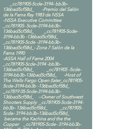
_cc781905-5cde-3194- bb3b-
136bad5cf58d_ -Premio del Salón
de la Fama Ray 1983 de NSSA
-NSSA Executive Committee
_cc781905- 5cde-3194-bb3b-
136bad5cf58d_ _cc781905-5cde-
3194-bb3b -136bad5cf58d_
_cc781905-5cde -3194-bb3b-
136bad5cf58d_- Zona 7 Salón de la
Fama 1990
-ASSA Hall of Fame 2004
_cc781905-5cde-3194 -bb3b-
136bad5cf58d_ _cc781905 -5cde-
3194-bb3b-136bad5cf58d_ -Host of
The Wells Fargo Open (later_cc781905-
5cde-3194-bb3b -136bad5cf58d_
_cc7819 05-5cde-3194-bb3b-
136bad5cf58d_ --Owner of Southwest
Shooters Supply _cc781905-5cde-3194-
bb3b- 136bad5cf58d_ _cc781905-
5cde- 3194-bb3b-136bad5cf58d_
became the Kachina and the the
Copper _cc781905-5cde- 3194-bb3b-