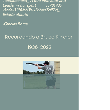
136bad5cf58d_-A true Innovator and
Leader in our sport _cc781905
-5cde-3194-bb3b-136bad5cf58d_
Estado abierto
-Gracias Bruce
Recordando a Bruce Kinkner
1936-2022