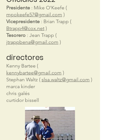
Presidente
: Mike O'Keefe (
mpokeefe57@gmail.com
)
Vicepresidente
: Brian Trapp (
Btrapp4@cox.net
)
Tesorero
: Jean Trapp (
jtrappbena@gmail.com
)
directores
Kenny Bartee (
kennybartee@gmail.com
)
Stephan Waltz (
slsa.waltz@gmail.com
)
marca kinder
chris galés
curtidor bissell